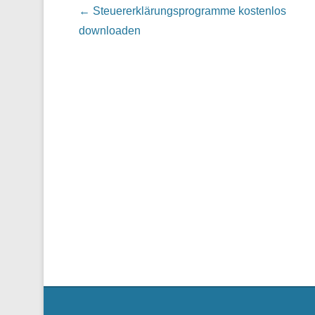
Post navigation
←
Steuererklärungsprogramme kostenlos
downloaden