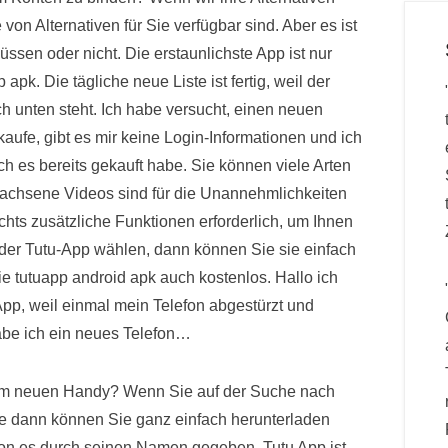
on Alternativen für Sie verfügbar sind. Aber es ist
ssen oder nicht. Die erstaunlichste App ist nur
p apk. Die tägliche neue Liste ist fertig, weil der
 unten steht. Ich habe versucht, einen neuen
aufe, gibt es mir keine Login-Informationen und ich
ch es bereits gekauft habe. Sie können viele Arten
rwachsene Videos sind für die Unannehmlichkeiten
nichts zusätzliche Funktionen erforderlich, um Ihnen
der Tutu-App wählen, dann können Sie sie einfach
ie tutuapp android apk auch kostenlos. Hallo ich
App, weil einmal mein Telefon abgestürzt und
 habe ich ein neues Telefon…
nem neuen Handy? Wenn Sie auf der Suche nach
ore dann können Sie ganz einfach herunterladen
ton es durch seinen Namen gegeben. Tutu App ist